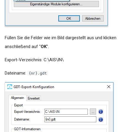
Druckerkonfiguration für A5
Druck auf Triumph Adler P-
4020DN unter Mac OS
Tools
Füllen Sie die Felder wie im Bild dargestellt aus und klicken
anschließend auf "
OK
".
Falscher Datumsübertrag von
AIS ins WEB
Export-Verzeichnis: C:\AIS\IN\
Dateiname:
Aktualisierung #connect
{nr}.gdt
Batch Skripte
Quartalsübergreifende
Auftragserstellung (bsp. an
Arztinformationssystem
Tomedo)