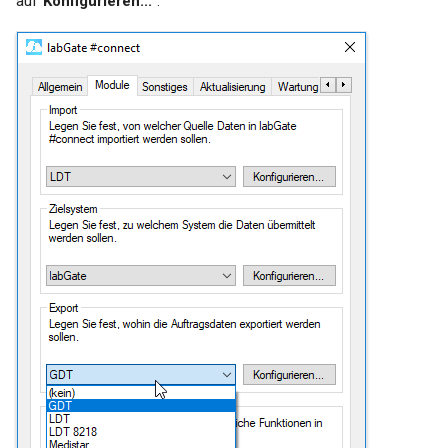
auf"
Konfigurieren...
".
Vereinigungen
Windows Update (KB
Nummer 5000802 und
KB5000808) deinstallieren
(Behebung von
Druckerproblematik)
Workaround: Umstellung auf
PDF24 labGate Import
Drucker
Zebra Barcode Drucker
Installation per IP Adresse
über die Druckverwaltung
Wo finde ich die Log Dateien
von labGate #connect?