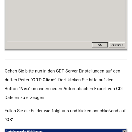
Druckerkonfiguration für A5
Druck auf Triumph Adler P-
4020DN unter Mac OS
Tools
Falscher Datumsübertrag von
AIS ins WEB
Gehen Sie bitte nun in den GDT Server Einstellungen auf den
Aktualisierung #connect
dritten Reiter "
GDT-Client
". Dort klicken Sie bitte auf den
Batch Skripte
Button "
Neu
" um einen neuen Automatischen Export von GDT
Dateien zu erzeugen.
Quartalsübergreifende
Auftragserstellung (bsp. an
Füllen Sie die Felder wie folgt aus und klicken anschließend auf
Arztinformationssystem
"
OK
".
Tomedo)