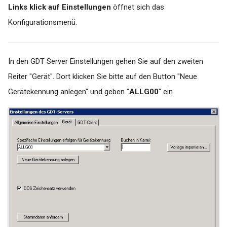
Links klick auf Einstellungen
öffnet sich das
Vereinigungen
Konfigurationsmenü.
Windows Update (KB
Nummer 5000802 und
KB5000808) deinstallieren
In den GDT Server Einstellungen gehen Sie auf den zweiten
(Behebung von
Reiter "Gerät". Dort klicken Sie bitte auf den Button "Neue
Druckerproblematik)
Gerätekennung anlegen" und geben "
ALLG00
" ein.
Workaround: Umstellung auf
PDF24 labGate Import
Drucker
Zebra Barcode Drucker
Installation per IP Adresse
über die Druckverwaltung
Wo finde ich die Log Dateien
von labGate #connect?