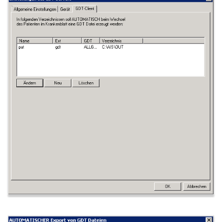
Medatixx FK 8512 letzte
Periode Fehlermeldung:
Datum
Medatixx FK8609 wird bei
HZV-Patienten falsch
übermittelt
Medical Office - Keine
Auftragserstellung möglich!
Fehler: Es gibt für die aktuelle
Gebührenordnung keinen
Eintrag
Medistar - Diagnose wird bei
Tests nicht mehr angezeigt
Pegamed | Fehlermeldung: