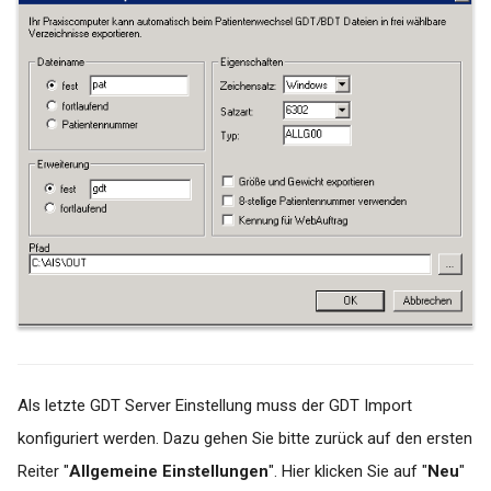
falsche
Datumsübergabe/letzte
Periode
Turbomed - Reaktivieren der
Buttons Labor-Auftrag und
Labor-Import
x.concept Rückschrieb -
Anforderungsident ist bereits
vergeben
x.Isynet / x.comfort /
x.concept - Laborportal
Lizenz nicht gültig bei
Aktivierung
Als letzte GDT Server Einstellung muss der GDT Import
konfiguriert werden. Dazu gehen Sie bitte zurück auf den ersten
Zeitliche
Reiter "
Allgemeine Einstellungen
". Hier klicken Sie auf "
Neu
"
Konfigurierungsmöglichkeit