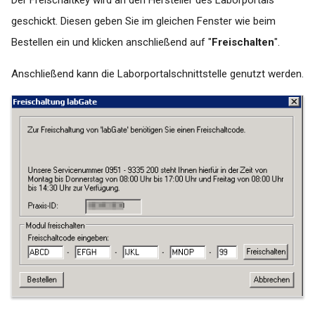
Der Freischaltkey wird an den Hersteller des Laborportals
falsche
geschickt. Diesen geben Sie im gleichen Fenster wie beim
Datumsübergabe/letzte
Periode
Bestellen ein und klicken anschließend auf "
Freischalten
".
Turbomed - Reaktivieren der
Anschließend kann die Laborportalschnittstelle genutzt werden.
Buttons Labor-Auftrag und
Labor-Import
x.concept Rückschrieb -
Anforderungsident ist bereits
vergeben
x.Isynet / x.comfort /
x.concept - Laborportal
Lizenz nicht gültig bei
Aktivierung
Zeitliche
Konfigurierungsmöglichkeit