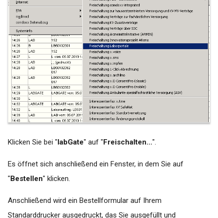
Vereinigungen
Windows Update (KB
Nummer 5000802 und
KB5000808) deinstallieren
(Behebung von
Druckerproblematik)
Workaround: Umstellung auf
PDF24 labGate Import
Drucker
Klicken Sie bei "
labGate
" auf "
Freischalten...
".
Zebra Barcode Drucker
Installation per IP Adresse
Es öffnet sich anschließend ein Fenster, in dem Sie auf
über die Druckverwaltung
"
Bestellen
" klicken.
Wo finde ich die Log Dateien
Anschließend wird ein Bestellformular auf Ihrem
von labGate #connect?
Standarddrucker ausgedruckt, das Sie ausgefüllt und