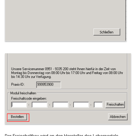
Medatixx FK 8512 letzte
Periode Fehlermeldung:
Datum
Medatixx FK8609 wird bei
HZV-Patienten falsch
übermittelt
Medical Office - Keine
Auftragserstellung möglich!
Fehler: Es gibt für die aktuelle
Gebührenordnung keinen
Eintrag
Medistar - Diagnose wird bei
Tests nicht mehr angezeigt
Pegamed | Fehlermeldung: