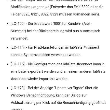
Modifikation umgesetzt (Entweder das Feld 8300 oder die
Druckerkonfiguration für A5
Druck auf Triumph Adler P-
Felder 8320, 8321, 8322, 8323 müssen vorhanden sein).
4020DN unter Mac OS
[LC-100] - Der Ersatzwert "000" für Kunden- (Arzt-
Nummer) bei der Rückschreibung wird nun automatisch
Tools
verwendet.
Falscher Datumsübertrag v
[LC-114] - Für Pfad-Einstellungen im labGate #connect
AIS ins WEB
können Systemvariablen verwendet werden.
Aktualisierung #connect
[LC-115] - Die Konfiguration des labGate #connect kann in
eine Datei exportiert werden und an einem anderen labGate
Batch Skripte
#connect wieder importiert werden.
Quartalsübergreifende
[LC-123] - Bei der Anzeige "Update verfügbar" über die
Auftragserstellung (bsp. an
Windows Benachrichtigung, kann der Dialog zur
Arztinformationssystem
Auktualisierung per Klick auf die Benachrichtigung geöffnet
Tomedo)