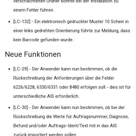
der AIS zur Ablage der LD
verschachtelten Ordner konnte bei der Installation zu
Drucker druckt über labGat
TI/KIM Digitale Muster
i
#connect nicht
Signatur und Versand (DiMus)
Version 1.7.x
einem Fehler führen.
t
[LC-132] - Ein elektronisch gedruckter Muster 10 Schein in
Drucker mit spezifischem
labGate #connect Modul:
Version 1.6.x
i
Fach anlegen
einer links gedrehten Orientierung führte zur Meldung, dass
TI/KIM Versand von
a
eArztbriefen
Version 1.5.x
kein Barcode gefunden wurde.
Empfohlenes Vorgehen bei
l
Problem mit Windows
Neue Funktionen
Dokumente
Version 1.4.x
i
Updates KW 20, 2020
FAQ
[LC-29] - Der Anwender kann nun bestimmen, ob die
s
labGate #connect - DFÜ
Rückschreibung der Anforderungen über die Felder
i
Datenbox Verknüpfung
6226/6228, 6330/6331 oder 8480 erfolgen soll - dies ist für
funktioniert nicht
e
unterschiedliche AIS erforderlich.
r
LINUX-Login per Browser
[LC-30] - Der Anwender kann nun bestimmen, ob bei der
führt zu "Fehler 500"
t
Rückschreibung die Werte für Auftragsnummer, Diagnose,
Befund und/oder Auftrags-Ident/Text mit in das AIS
Stammdatenverwaltung de
Kassenärztlichen
zurück importiert werden sollen.