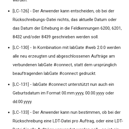
werden.
Medatixx FK 8512 letzte
[LC-126] - Der Anwender kann entscheiden, ob bei der
Periode Fehlermeldung:
Datum
Rückschreibungs-Datei nichts, das aktuelle Datum oder
das Datum der Erhebung in die Feldkennungen 6200, 6201,
Medatixx FK8609 wird bei
8432 und/oder 8439 geschrieben werden soll.
HZV-Patienten falsch
übermittelt
[LC-130] - In Kombination mit labGate #web 2.0.0 werden
alle neu erzeugten und abgeschlossenen Aufträge am
Medical Office - Keine
verbundenen labGate #connect, statt dem ursprünglich
Auftragserstellung möglich
beauftragenden labGate #connect gedruckt.
Fehler: Es gibt für die aktue
Gebührenordnung keinen
[LC-131] - labGate #connect unterstützt nun auch ein
Eintrag
Geburtsdatum im Format 00.mm.yyyy, 00.00.yyyy oder
dd.00.yyyy.
Medistar - Diagnose wird b
Tests nicht mehr angezeigt
[LC-133] - Der Anwender kann nun bestimmen, ob bei der
Rückschreibung eine LDT-Datei pro Auftrag, oder eine LDT-
Pegamed | Fehlermeldung: