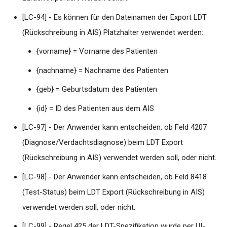
Vereinigungen
[LC-94] - Es können für den Dateinamen der Export LDT
(Rückschreibung in AIS) Platzhalter verwendet werden:
Windows Update (KB
Nummer 5000802 und
{vorname} = Vorname des Patienten
KB5000808) deinstallieren
(Behebung von
{nachname} = Nachname des Patienten
Druckerproblematik)
{geb} = Geburtsdatum des Patienten
Workaround: Umstellung au
{id} = ID des Patienten aus dem AIS
PDF24 labGate Import
[LC-97] - Der Anwender kann entscheiden, ob Feld 4207
Drucker
(Diagnose/Verdachtsdiagnose) beim LDT Export
Zebra Barcode Drucker
(Rückschreibung in AIS) verwendet werden soll, oder nicht.
Installation per IP Adresse
[LC-98] - Der Anwender kann entscheiden, ob Feld 8418
über die Druckverwaltung
(Test-Status) beim LDT Export (Rückschreibung in AIS)
Wo finde ich die Log Datei
verwendet werden soll, oder nicht.
von labGate #connect?
[LC-99] - Regel 425 der LDT-Spezifikation wurde per UI-