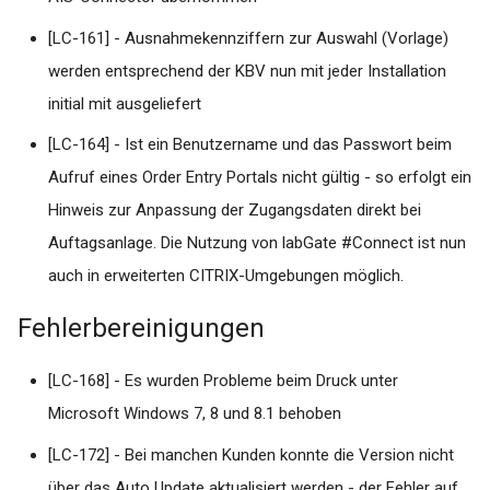
der AIS zur Ablage der LD
Drucker druckt über labGat
TI/KIM Digitale Muster
i
#connect nicht
Signatur und Versand (DiMus)
Version 1.7.x
[LC-161] - Ausnahmekennziffern zur Auswahl (Vorlage)
t
werden entsprechend der KBV nun mit jeder Installation
Drucker mit spezifischem
labGate #connect Modul:
Version 1.6.x
i
initial mit ausgeliefert
Fach anlegen
TI/KIM Versand von
a
eArztbriefen
Version 1.5.x
[LC-164] - Ist ein Benutzername und das Passwort beim
Empfohlenes Vorgehen bei
l
Aufruf eines Order Entry Portals nicht gültig - so erfolgt ein
Problem mit Windows
Dokumente
Version 1.4.x
Hinweis zur Anpassung der Zugangsdaten direkt bei
i
Updates KW 20, 2020
Auftagsanlage. Die Nutzung von labGate #Connect ist nun
FAQ
s
labGate #connect - DFÜ
auch in erweiterten CITRIX-Umgebungen möglich.
i
Datenbox Verknüpfung
funktioniert nicht
Fehlerbereinigungen
e
r
LINUX-Login per Browser
[LC-168] - Es wurden Probleme beim Druck unter
führt zu "Fehler 500"
t
Microsoft Windows 7, 8 und 8.1 behoben
[LC-172] - Bei manchen Kunden konnte die Version nicht
Stammdatenverwaltung de
Kassenärztlichen
über das Auto Update aktualisiert werden - der Fehler auf