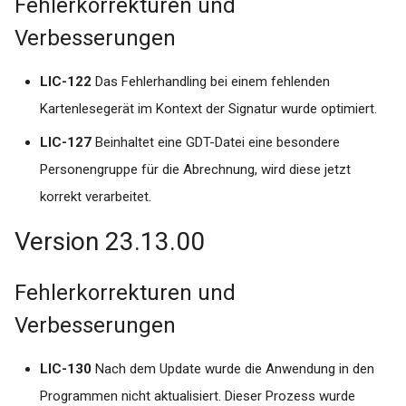
Fehlerkorrekturen und
der AIS zur Ablage der LD
Drucker druckt über labGat
TI/KIM Digitale Muster
i
#connect nicht
Signatur und Versand (DiMus)
Version 1.35.x
Verbesserungen
t
Drucker mit spezifischem
labGate #connect Modul:
Version 1.34.x
i
LIC-122
Das Fehlerhandling bei einem fehlenden
Fach anlegen
TI/KIM Versand von
Kartenlesegerät im Kontext der Signatur wurde optimiert.
a
eArztbriefen
Version 1.33.x
Empfohlenes Vorgehen bei
LIC-127
Beinhaltet eine GDT-Datei eine besondere
l
Problem mit Windows
Dokumente
Version 1.32.x
Personengruppe für die Abrechnung, wird diese jetzt
i
Updates KW 20, 2020
korrekt verarbeitet.
FAQ
Version 1.31.x
s
labGate #connect - DFÜ
Version 23.13.00
i
Datenbox Verknüpfung
Version 1.30.x
funktioniert nicht
e
Fehlerkorrekturen und
Version 1.29.x
r
LINUX-Login per Browser
Verbesserungen
führt zu "Fehler 500"
Version 1.28.x
t
LIC-130
Nach dem Update wurde die Anwendung in den
Stammdatenverwaltung de
Version 1.27.x
Programmen nicht aktualisiert. Dieser Prozess wurde
Kassenärztlichen