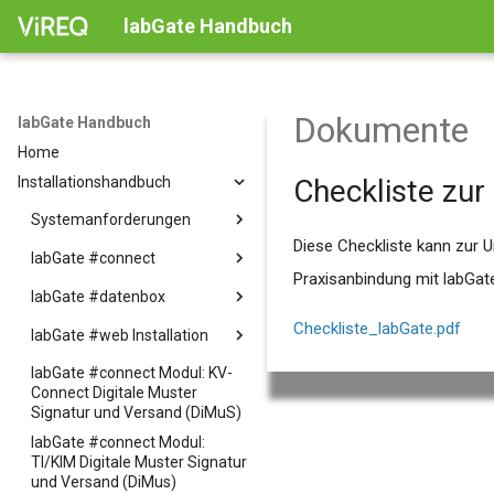
labGate Handbuch
Dokumente
labGate Handbuch
Home
Installationshandbuch
Checkliste zur
Systemanforderungen
Diese Checkliste kann zur U
labGate #connect
Systemanforderungen -
labGate #web - Order Entry &
Praxisanbindung mit labGate
labGate #datenbox
Funktionsmatrix labGate
Onlinebefund
#connect
Systemanforderungen -
Checkliste_labGate.pdf
labGate #web Installation
Einrichtung der DFÜ -
Allgemeine Konfiguration
labGate #web -
Datenboxen (labGate #web)
Systemkonfiguration
labGate #connect Modul: KV-
Installation der benötigten
labGate #connect -
Einrichtung der DFÜ -
Barcode Import-
Connect Digitale Muster
Rollen und Features
Systemanforderungen -
Installation
Datenboxen (labGate
Schnittstelle
Signatur und Versand (DiMuS)
labGate #connect
#connect für Microsoft
Bixolon Drucker einrichten
labGate #connect Modul:
Leitfaden für AIS
Install labGate #connect -
Windows)
Systemanforderungen -
TI/KIM Digitale Muster Signatur
Konfiguration
EN
Setting Bixolon EN
labGate #iConnect
Einrichtung der DFÜ -
und Versand (DiMus)
Installation labGate
Einrichtung eines
Datenboxen (labGate