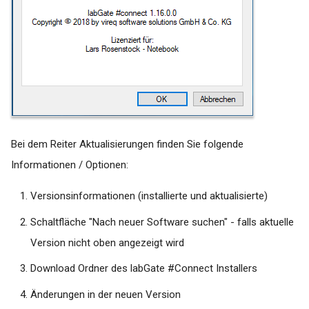
Vereinigungen
Windows Update (KB
Nummer 5000802 und
KB5000808) deinstallieren
(Behebung von
Druckerproblematik)
Bei dem Reiter Aktualisierungen finden Sie folgende
Workaround: Umstellung auf
PDF24 labGate Import
Informationen / Optionen:
Drucker
Versionsinformationen (installierte und aktualisierte)
Zebra Barcode Drucker
Schaltfläche "Nach neuer Software suchen" - falls aktuelle
Installation per IP Adresse
Version nicht oben angezeigt wird
über die Druckverwaltung
Download Ordner des labGate #Connect Installers
Wo finde ich die Log Dateien
Änderungen in der neuen Version
von labGate #connect?