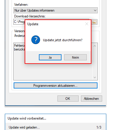
falsche
Datumsübergabe/letzte
Periode
Turbomed - Reaktivieren der
Buttons Labor-Auftrag und
Labor-Import
x.concept Rückschrieb -
Anforderungsident ist bereits
vergeben
x.Isynet / x.comfort /
x.concept - Laborportal
Lizenz nicht gültig bei
Aktivierung
Zeitliche
Konfigurierungsmöglichkeit