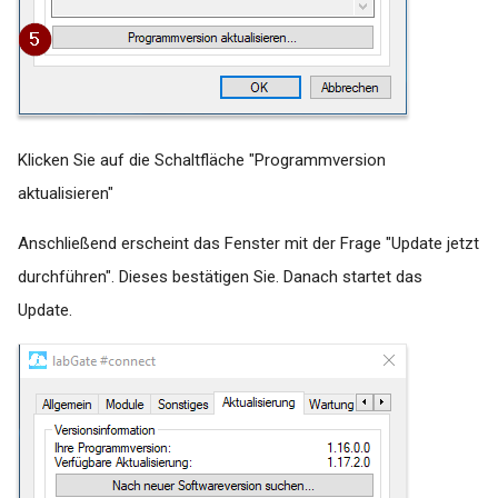
Medatixx FK 8512 letzte
Periode Fehlermeldung:
Datum
Medatixx FK8609 wird bei
HZV-Patienten falsch
Klicken Sie auf die Schaltfläche "Programmversion
übermittelt
aktualisieren"
Medical Office - Keine
Anschließend erscheint das Fenster mit der Frage "Update jetzt
Auftragserstellung möglich!
durchführen". Dieses bestätigen Sie. Danach startet das
Fehler: Es gibt für die aktuelle
Update.
Gebührenordnung keinen
Eintrag
Medistar - Diagnose wird bei
Tests nicht mehr angezeigt
Pegamed | Fehlermeldung: