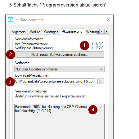
Schaltfläche "Programmversion aktualisieren"
Druckerkonfiguration für A5
Druck auf Triumph Adler P-
4020DN unter Mac OS
Tools
Falscher Datumsübertrag von
AIS ins WEB
Aktualisierung #connect
Batch Skripte
Quartalsübergreifende
Auftragserstellung (bsp. an
Arztinformationssystem
Tomedo)