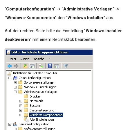
labGate #connect -
falsche
Autoupdate
"
Computerkonfiguration
" -> "
Administrative Vorlagen
" ->
Datumsübergabe/letzte
Periode
"
Windows-Komponenten
" den "
Windows Installer
" aus.
Turbomed - Reaktivieren der
Auf der rechten Seite bitte die Einstellung "
Windows Installer
Buttons Labor-Auftrag und
deaktivieren
" mit einem Rechtsklick bearbeiten.
Labor-Import
x.concept Rückschrieb -
Anforderungsident ist bereits
vergeben
x.Isynet / x.comfort /
x.concept - Laborportal
Lizenz nicht gültig bei
Aktivierung
Zeitliche
Konfigurierungsmöglichkeit