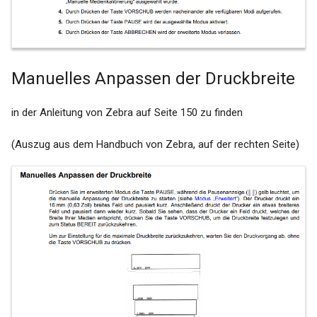
Vereinigungen
IndiCation
Windows Update (KB
Nummer 5000802 und
InterARZT
Manuelles Anpassen der Druckbreite
KB5000808) deinstallieren
(Behebung von
KiWi (KIND)
in der Anleitung von Zebra auf Seite 150 zu finden
Druckerproblematik)
Manuelle Patientenerfassung
(Auszug aus dem Handbuch von Zebra, auf der rechten Seite)
Workaround: Umstellung auf
(eGK-Erfassung)
PDF24 labGate Import
Drucker
Med7
Zebra Barcode Drucker
MEDI 10
Installation per IP Adresse
über die Druckverwaltung
Medical Office
Wo finde ich die Log Dateien
medisoftware
von labGate #connect?