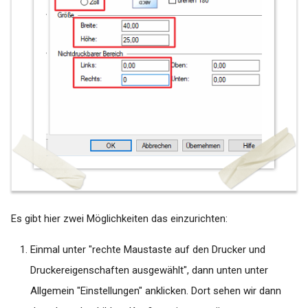
labGate #connect -
falsche
Autoupdate
Datumsübergabe/letzte
Periode
Turbomed - Reaktivieren der
Buttons Labor-Auftrag und
Labor-Import
x.concept Rückschrieb -
Anforderungsident ist bereits
vergeben
x.Isynet / x.comfort /
Es gibt hier zwei Möglichkeiten das einzurichten:
x.concept - Laborportal
Lizenz nicht gültig bei
Einmal unter "rechte Maustaste auf den Drucker und
Aktivierung
Druckereigenschaften ausgewählt", dann unten unter
Zeitliche
Allgemein "Einstellungen" anklicken. Dort sehen wir dann
Konfigurierungsmöglichkeit