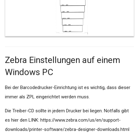
MediTEX
Druckerkonfiguration für A5
Druck auf Triumph Adler P-
MEDYS
4020DN unter Mac OS
Nephro 7
Tools
PegaMed
Falscher Datumsübertrag von
Zebra Einstellungen auf einem
AIS ins WEB
Praxis4more
Windows PC
Aktualisierung #connect
Principa
Bei der Barcodedrucker-Einrichtung ist es wichtig, dass dieser
Batch Skripte
Profimed
immer als ZPL eingerichtet werden muss.
Quartalsübergreifende
Die Treiber-CD sollte in jedem Drucker bei liegen. Notfalls gibt
Quincy Win
Auftragserstellung (bsp. an
es hier den LINK: https://www.zebra.com/us/en/support-
Arztinformationssystem
Q-Med
downloads/printer-software/zebra-designer-downloads.html
Tomedo)