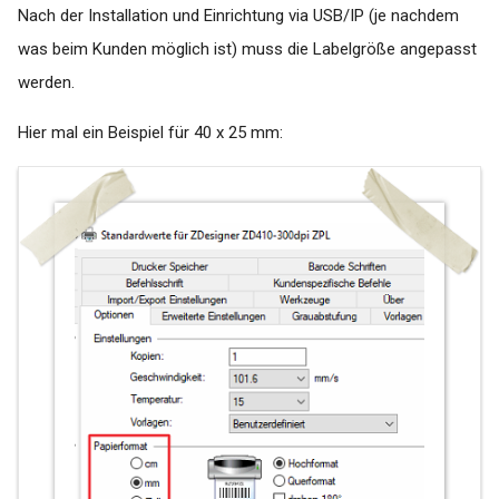
RED Medical
Nach der Installation und Einrichtung via USB/IP (je nachdem
Medatixx FK 8512 letzte
Periode Fehlermeldung:
was beim Kunden möglich ist) muss die Labelgröße angepasst
SAmAs
Datum
werden.
S3
Medatixx FK8609 wird bei
Hier mal ein Beispiel für 40 x 25 mm:
HZV-Patienten falsch
T2Med
übermittelt
x.comfort
Medical Office - Keine
Auftragserstellung möglich!
x.concept
Fehler: Es gibt für die aktuelle
Gebührenordnung keinen
x.isynet / x.vianova
Eintrag
x.Medatixx
Medistar - Diagnose wird bei
Tests nicht mehr angezeigt
Tomedo
Pegamed | Fehlermeldung: