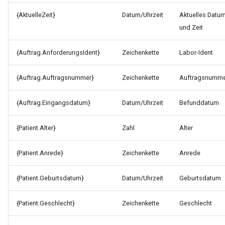
für das Versenden von
{AktuelleZeit}
Datum/Uhrzeit
Aktuelles Datu
Pushnachrichten
und Zeit
{Auftrag.AnforderungsIdent}
Zeichenkette
Labor-Ident
{Auftrag.Auftragsnummer}
Zeichenkette
Auftragsnumme
{Auftrag.Eingangsdatum}
Datum/Uhrzeit
Befunddatum
{Patient.Alter}
Zahl
Alter
{Patient.Anrede}
Zeichenkette
Anrede
{Patient.Geburtsdatum}
Datum/Uhrzeit
Geburtsdatum
{Patient.Geschlecht}
Zeichenkette
Geschlecht