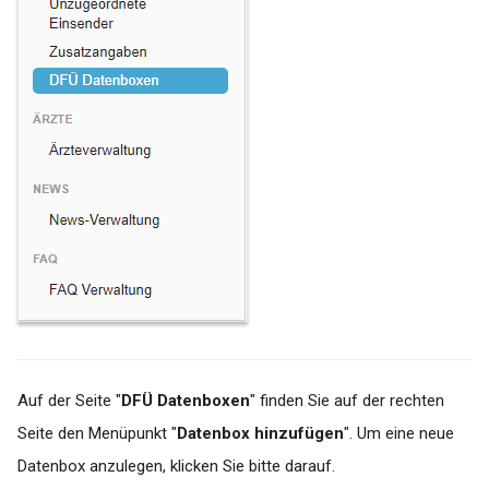
Vereinigungen
IndiCation
Windows Update (KB
Nummer 5000802 und
InterARZT
KB5000808) deinstallieren
(Behebung von
KiWi (KIND)
Druckerproblematik)
Manuelle Patientenerfass
Workaround: Umstellung auf
(eGK-Erfassung)
PDF24 labGate Import
Drucker
Med7
Zebra Barcode Drucker
MEDI 10
Installation per IP Adresse
über die Druckverwaltung
Medical Office
Auf der Seite "
DFÜ Datenboxen
" finden Sie auf der rechten
Seite den Menüpunkt "
Datenbox hinzufügen
". Um eine neue
Wo finde ich die Log Dateien
medisoftware
Datenbox anzulegen, klicken Sie bitte darauf.
von labGate #connect?