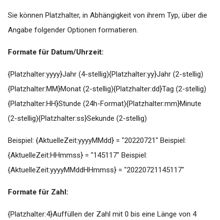
Sie können Platzhalter, in Abhängigkeit von ihrem Typ, über die
Angabe folgender Optionen formatieren.
Formate für Datum/Uhrzeit:
{Platzhalter:yyyy}Jahr (4-stellig){Platzhalter:yy}Jahr (2-stellig)
{Platzhalter:MM}Monat (2-stellig){Platzhalter:dd}Tag (2-stellig)
{Platzhalter:HH}Stunde (24h-Format){Platzhalter:mm}Minute
(2-stellig){Platzhalter:ss}Sekunde (2-stellig)
Beispiel: {AktuelleZeit:yyyyMMdd} = "20220721" Beispiel:
{AktuelleZeit:HHmmss} = "145117" Beispiel:
{AktuelleZeit:yyyyMMddHHmmss} = "20220721145117"
Formate für Zahl:
{Platzhalter:4}Auffüllen der Zahl mit 0 bis eine Länge von 4