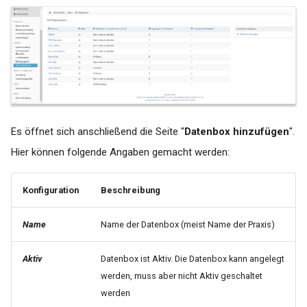
MediTEX
Druckerkonfiguration für A5
Druck auf Triumph Adler P-
MEDYS
4020DN unter Mac OS
Nephro 7
Tools
PegaMed
Falscher Datumsübertrag von
Es öffnet sich anschließend die Seite "
Datenbox hinzufügen
".
AIS ins WEB
Praxis4more
Hier können folgende Angaben gemacht werden:
Aktualisierung #connect
Principa
Konfiguration
Beschreibung
Batch Skripte
Profimed
Name
Name der Datenbox (meist Name der Praxis)
Quartalsübergreifende
Quincy Win
Auftragserstellung (bsp. an
Aktiv
Datenbox ist Aktiv. Die Datenbox kann angelegt
Arztinformationssystem
werden, muss aber nicht Aktiv geschaltet
Q-Med
Tomedo)
werden