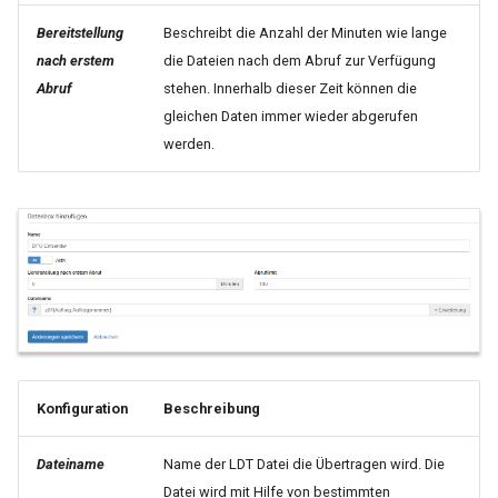
RED Medical
Medatixx FK 8512 letzte
Bereitstellung
Beschreibt die Anzahl der Minuten wie lange
Periode Fehlermeldung:
nach erstem
die Dateien nach dem Abruf zur Verfügung
SAmAs
Datum
Abruf
stehen. Innerhalb dieser Zeit können die
gleichen Daten immer wieder abgerufen
S3
Medatixx FK8609 wird bei
werden.
HZV-Patienten falsch
T2Med
übermittelt
x.comfort
Medical Office - Keine
Auftragserstellung möglich!
x.concept
Fehler: Es gibt für die aktuelle
Gebührenordnung keinen
x.isynet / x.vianova
Eintrag
x.Medatixx
Medistar - Diagnose wird bei
Konfiguration
Beschreibung
Tests nicht mehr angezeigt
Tomedo
Dateiname
Name der LDT Datei die Übertragen wird. Die
Pegamed | Fehlermeldung:
Datei wird mit Hilfe von bestimmten