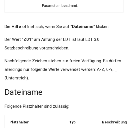
labGate #connect -
falsche
Parametern bestimmt.
Autoupdate
Datumsübergabe/letzte
Periode
Die
Hilfe
öffnet sich, wenn Sie auf "
Dateiname
" klicken.
Turbomed - Reaktivieren der
Buttons Labor-Auftrag und
Der Wert "
Z01
" am Anfang der LDT ist laut LDT 3.0
Labor-Import
Satzbeschreibung vorgeschrieben.
x.concept Rückschrieb -
Nachfolgende Zeichen stehen zur freien Verfügung. Es dürfen
Anforderungsident ist bereits
allerdings nur folgende Werte verwendet werden: A-Z, 0-9, _
vergeben
(Unterstrich).
x.Isynet / x.comfort /
Dateiname
x.concept - Laborportal
Lizenz nicht gültig bei
Aktivierung
Folgende Platzhalter sind zulässig:
Zeitliche
Platzhalter
Typ
Beschreibung
Konfigurierungsmöglichkeit