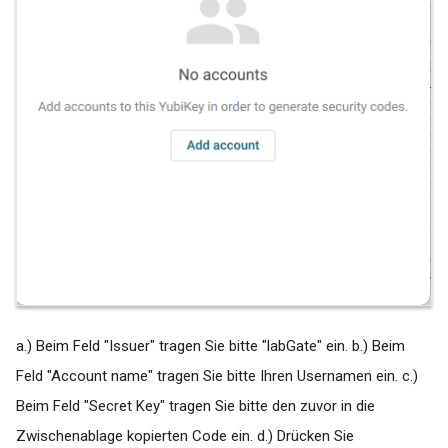
RED Medical
Medatixx FK 8512 letzte
Periode Fehlermeldung:
SAmAs
Datum
S3
Medatixx FK8609 wird bei
HZV-Patienten falsch
T2Med
übermittelt
x.comfort
Medical Office - Keine
Auftragserstellung möglich!
x.concept
Fehler: Es gibt für die aktuelle
Gebührenordnung keinen
x.isynet / x.vianova
Eintrag
a.) Beim Feld "Issuer" tragen Sie bitte "labGate" ein. b.) Beim
x.Medatixx
Medistar - Diagnose wird bei
Feld "Account name" tragen Sie bitte Ihren Usernamen ein. c.)
Tests nicht mehr angezeigt
Tomedo
Beim Feld "Secret Key" tragen Sie bitte den zuvor in die
Pegamed | Fehlermeldung:
Zwischenablage kopierten Code ein. d.) Drücken Sie