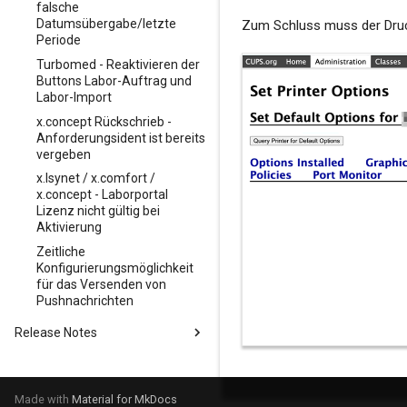
(Veraltet)
per
falsche
(empfohlen)
Autoupdate
(empfohlen)
#connect-Version 1.36.1
Laborportalschnittstelle
Datumsübergabe/letzte
Zum Schluss muss der Druck
x.isynet - Anbindung von
x.comfort -
Quick-Start-Guide -
Medatixx -
(empfohlen)
Periode
labGate #Connect
labGate #connect
Befundauskunft via GDT
Tomedo
Laborportalschnittstelle
Updateprozess
(Veraltet)
x.concept - Barcode &
Turbomed - Reaktivieren der
+ Batch Skript
(empfohlen)
GDT (Veraltet)
Buttons Labor-Auftrag und
labGate #Connect
x.isynet -
x.comfort - Beauftragung
Medatixx - Barcode &
Labor-Import
Updateprozess
Befundauskunft
x.concept - GDT
via Muster 10 (Veraltet)
GDT
automatisch im
(Veraltet)
x.concept Rückschrieb -
x.isynet - Quick-Start-
x.comfort - Rückimport
Hintergrund
Medatixx - Auftragsliste
Anforderungsident ist bereits
Guide
x.concept - Auftragsliste
via GDT Autoimport
vergeben
labGate #connect
Medatixx -
(Veraltet)
x.concept -
Dialoge
Befundauskunft
x.Isynet / x.comfort /
Befundansicht
x.comfort - Barcode &
x.concept - Laborportal
Medatixx - Quick-Start-
GDT (Veraltet)
x.concept - Quick-Start-
Lizenz nicht gültig bei
Guide
Guide
Aktivierung
x.comfort - Quick-Start-
Medatixx - Webauftrag
Guide
Zeitliche
Konfigurierungsmöglichkeit
für das Versenden von
Pushnachrichten
Release Notes
labGate connect
labGate iConnect
Version 25.03
Made with
Material for MkDocs