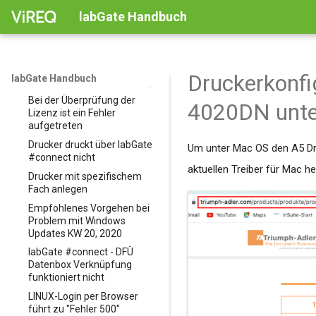
labGate Nutzung mit
.Net Framework 4.5.2 kann
Konfiguration des labGate
YUBIKEY Zwei-Faktor-
labGate Handbuch
Albis - GDT/LDT mit
nicht installiert werden
Print Service
CGM M1
Data Vital - Barcode
Anmeldung
Sammelübergabe
Bei Auftragserstellung wird
mehrere IN Verzeichnisse
(empfohlen)
CGM Medistar
M1 - GDT (empfohlen)
nur die Seite about:blank
zur Anbindung mehrerer
Albis - Auftragsliste
erreicht
PVS/AIS Systeme an einer
M1 - Barcode & GDT
CGM Private
Medistar - labXDT-
Druckerkonfi
labGate Installation
(veraltet)
labGate Handbuch
Albis - Barcode + GDT
Abbrüche in der Verbindung
Formular (empfohlen)
(Veraltet)
CGM Turbomed
CGM Private Anbindung
Update -und Lizenzserver
M1 - Beauftragung via
Bei der Überprüfung der
Medistar - Anbindung per
4020DN unt
per GDT
für labGate #connect
Muster 10 (Veraltet)
Albis - Befundansicht
Lizenz ist ein Fehler
Barcode + XDT (Support
DATA-AL
Turbomed - Barcode +
aufgetreten
Zebra Barcodedrucker
abgelaufen)
M1 - Befundauskunft
Albis - Quick-Start-Guide
GDT (empfohlen)
Konfiguration
Doc Cirrus
Data-AL - GDT
Drucker druckt über labGate
Medistar - Anbindung per
M1 - Quick-Start-Guide
Um unter Mac OS den A5 Dru
Turbomed - GDT ohne
(empfohlen)
#connect nicht
Barcode + GDT
Diagnosenübernahme
M1 - Quick-Start-Guide
aktuellen Treiber für Mac h
Doctorly
Doc Cirrus (LDT) - MacOS
Data-AL - Quick-Start-
Drucker mit spezifischem
(empfohlen)
Medistar -
(per Geräteaufruf)
Doc Cirrus inSuite (LDT)
Guide
Fach anlegen
Befundauskunft via GDT
Duria/Duria2
Doctorly - LDT (ohne
Turbomed - GDT ohne
+ Batch Skript
Rückschrieb)
Data-AL - Befundansicht
Empfohlenes Vorgehen bei
Diagnosenübernahme /
easymed/easywin
Duria - GDT (Telnet)
(optional)
Problem mit Windows
mit Sammeltool
Medistar - Quick-Start-
Updates KW 20, 2020
(empfohlen)
Guide
Duria2 - GDT
Data-AL -
EL
easymed/easywin - GDT
Auftragsübersicht
labGate #connect - DFÜ
Turbomed -
Anleitung (empfohlen)
(optional)
Datenbox Verknüpfung
Beauftragung via Muster
EPIKUR
EL - Erweiterte BDT-
easymed/easywin -
funktioniert nicht
10 (Veraltet)
Schnittstelle
Data-AL - Auswahl der
EVA (CoKom)
Barcode & GDT
(Diagnosenübernahme)
Übergabe aus der
LINUX-Login per Browser
Turbomed - Formular
IndiCation
Karteikarte
führt zu "Fehler 500"
(Veraltet)
EL - GDT