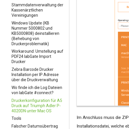
Stammdatenverwaltung der
Turbomed - Quick-Start-
InterARZT
Einzelauftrag
EL - Barcode & LDT
Kassenärztlichen
Guides
(Veraltet)
Sammelauftrag
Vereinigungen
KiWi (KIND)
InterARZT (LDT)
Turbomed - Konfiguration
EL - Quick-Start-Guide
IndiCation (LDT & GDT)
Windows Update (KB
Manuelle
des GDT-Massenimport
Nummer 5000802 und
Patientenerfassung (eGK-
KB5000808) deinstallieren
Erfassung)
(Behebung von
Med7
Druckerproblematik)
MEDI 10
labGate #connect und
Workaround: Umstellung auf
Med7 (GDT + LDT)
PDF24 labGate Import
Medical Office
MEDI 10 - GDT
Drucker
(empfohlen)
Zebra Barcode Drucker
medisoftware
Medical Office - LDT mit
Installation per IP Adresse
Laborbuchrückschrieb für
MediTEX
über die Druckverwaltung
Einzelaufträge (FA oder
LG) ab #connect 1.36.1
Wo finde ich die Log Dateien
MEDYS
MediTEX (GDT & LDT)
(empfohlen)
von labGate #connect?
Nephro 7
MEDYS - Anbindung per
Medical Office - LDT für
Druckerkonfiguration für A5
GDT (empfohlen)
Kombiaufträge ohne
Druck auf Triumph Adler P-
PegaMed
Nephro 7 (LDT)
Laborbuch (empfohlen)
4020DN unter Mac OS
MEDYS - GDT IN & OUT
(Veraltet)
Im Anschluss muss die ZIP 
Medical Office - Barcode
Tools
Praxis4more
PegaMed (GDT)
& GDT (veraltet)
MEDYS - Muster 10
Installationsdatei, welche 
Falscher Datumsübertrag
Principa
Praxis4More + Barcode