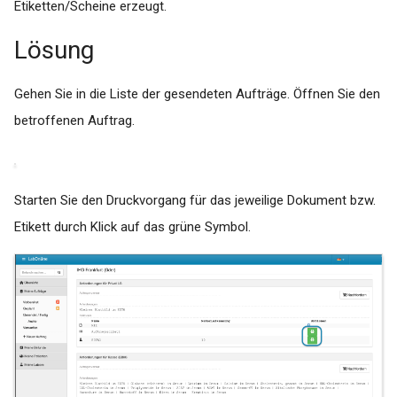
Etiketten/Scheine erzeugt.
IndiCation
Lösung
InterARZT
Gehen Sie in die Liste der gesendeten Aufträge. Öffnen Sie den
betroffenen Auftrag.
KiWi (KIND)
Manuelle Patientenerfass
(eGK-Erfassung)
Starten Sie den Druckvorgang für das jeweilige Dokument bzw.
Etikett durch Klick auf das grüne Symbol.
Med7
MEDI 10
Medical Office
medisoftware