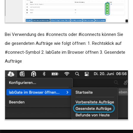
MediTEX
MEDYS
Nephro 7
Bei Verwendung des #connects oder #iconnects können Sie
die gesendeten Aufträge wie folgt öffnen: 1. Rechtsklick auf
PegaMed
#connect-Symbol 2. labGate im Browser öffnen 3. Gesendete
Aufträge
Praxis4more
Principa
Profimed
Quincy Win
Q-Med